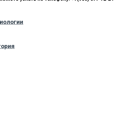
иологии
тория