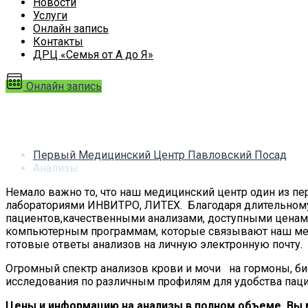
Новости
Услуги
Онлайн запись
Контакты
ДРЦ «Семья от А до Я»
Онлайн запись
Анализы
Первый Медицинский Центр Павловский Посад
Анализы
Немало важно то, что наш медицинский центр один из 
лабораториями ИНВИТРО, ЛИТЕХ. Благодаря длительному
пациентов,качественными анализами, доступными ценами
компьютерным программам, которые связывают наш меди
готовые ответы анализов на личную электронную почту.
Огромный спектр анализов крови и мочи на гормоны, би
исследования по различным профилям для удобства пац
Цены и информацию на анализы в полном объеме,
Вы 