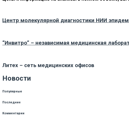
Центр молекулярной диагностики НИИ эпидем
“Инвитро” – независимая медицинская лабора
Литех – сеть медицинских офисов
Новости
Популярные
Последние
Комментарии