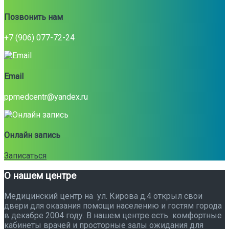
Позвонить нам
+7 (906) 077-72-24
Email
ppmedcentr@yandex.ru
Онлайн запись
Записаться
О нашем центре
Медицинский центр на ул. Кирова д.4 открыл свои
двери для оказания помощи населению и гостям города
в декабре 2004 году. В нашем центре есть комфортные
кабинеты врачей и просторные залы ожидания для